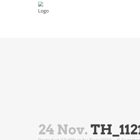
Unsere Tiere
Tierp
24 Nov.
TH_112