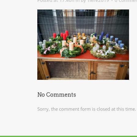
Posted at 17:40h
in
by
Tiere2019
0 Commen
No Comments
Sorry, the comment form is closed at this time.