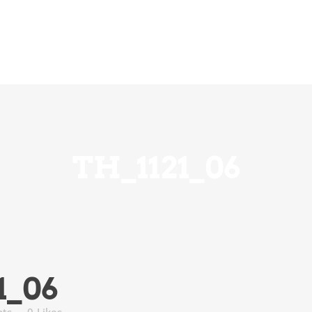
ension
Über Uns
Ihre Hilfe zählt
Notfall
TH_1121_06
1_06