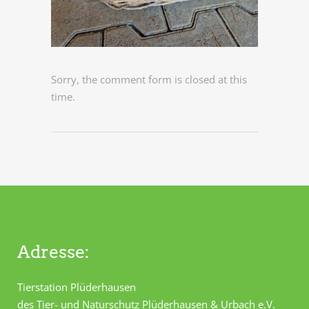
Sorry, the comment form is closed at this
time.
Adresse:
Tierstation Plüderhausen
des Tier- und Naturschutz Plüderhausen & Urbach e.V.