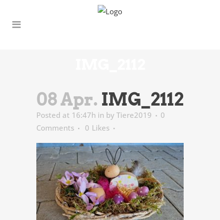
IMG_2112
08 Apr.
IMG_2112
Posted at 16:47h
in
by
Tiere2019
0
Comments
0
Likes