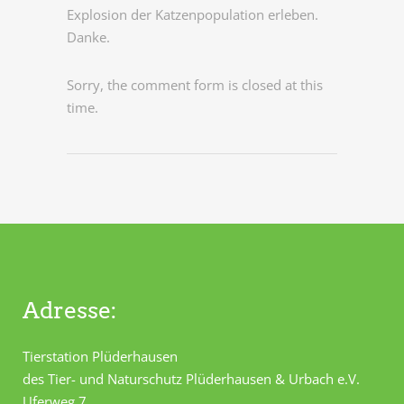
Explosion der Katzenpopulation erleben.
Danke.
Sorry, the comment form is closed at this
time.
Adresse:
Tierstation Plüderhausen
des Tier- und Naturschutz Plüderhausen & Urbach e.V.
Uferweg 7