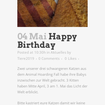
04 Mai
Happy
Birthday
Posted at 10:30h
in
Aktuelles
by
Tiere2019
0 Comments
0
Likes
Zwei unserer drei schwangeren Katzen aus
dem Animal Hoarding Fall habe ihre Babys
inzwischen zur Welt gebracht. 3 Kitten
haben Mitte April, 3 am 1. Mai das Licht der
Welt erblickt.
Bitte kastriert eure Katzen damit wir keine