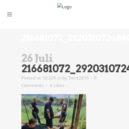
216681072_292031072489
26 Juli
216681072_292031072
Posted at 16:32h
in
by
Tiere2019
0
Comments
0
Likes