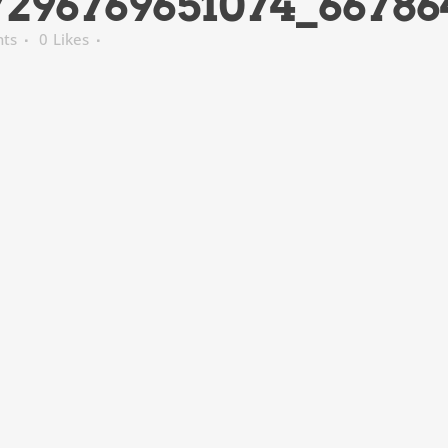
7296769651074_66786
ts
0
Likes