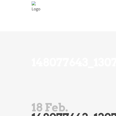
Unsere Tiere
Tierp
148077643_130
18 Feb.