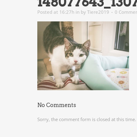
148077643_130
Posted at 16:27h
in
by
Tiere2019
0 Commen
No Comments
Sorry, the comment form is closed at this time.