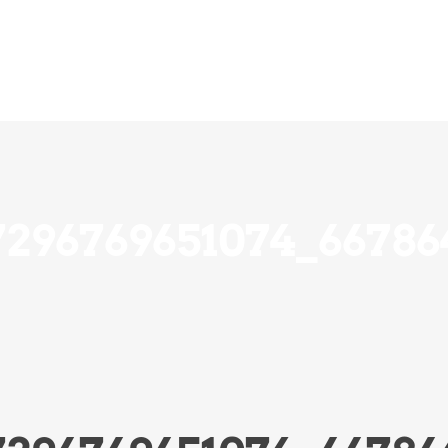
ension
Über Uns
Ihre Hilfe zählt
Notfall
7296769651074_66786