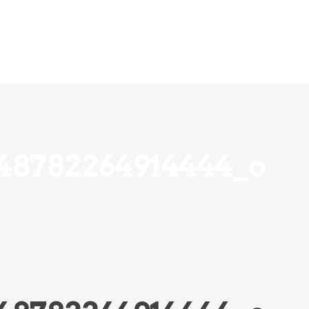
Aktuelles
Kontakt
48782264914444_o