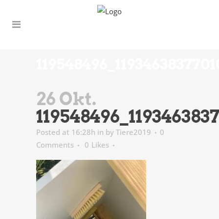
119548496_119346383770
26 Okt.
119548496_119346383
Posted at 16:28h
in
by
Tiere2019
0
Comments
0
Likes