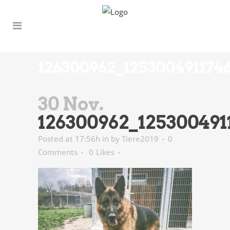
126300962_125300491174
30 Nov.
126300962_125300491
Posted at 17:56h
in
by
Tiere2019
0
Comments
0
Likes