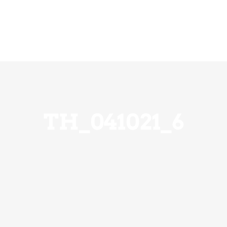
ension
Über Uns
Ihre Hilfe zählt
Notfall
TH_041021_6