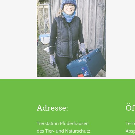
Adresse:
Öf
Tierstation Plüderhausen
Term
des Tier- und Naturschutz
Absp