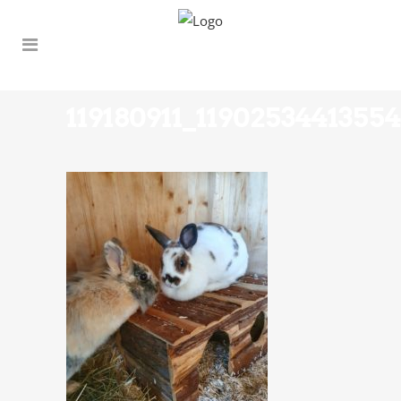
119180911_119025344135