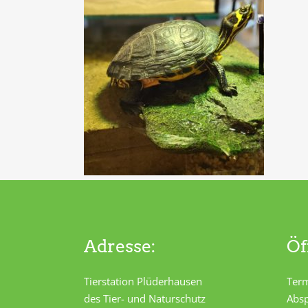
Adresse:
Öf
Tierstation Plüderhausen
Term
des Tier- und Naturschutz
Absp