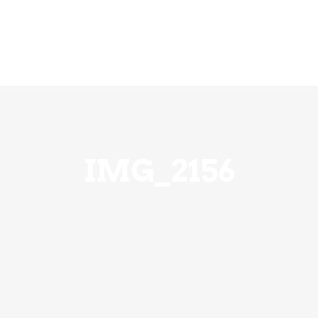
ension
Über Uns
Ihre Hilfe zählt
Notfall
IMG_2156