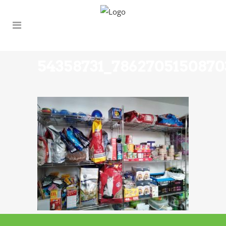
54358731_7862705150870